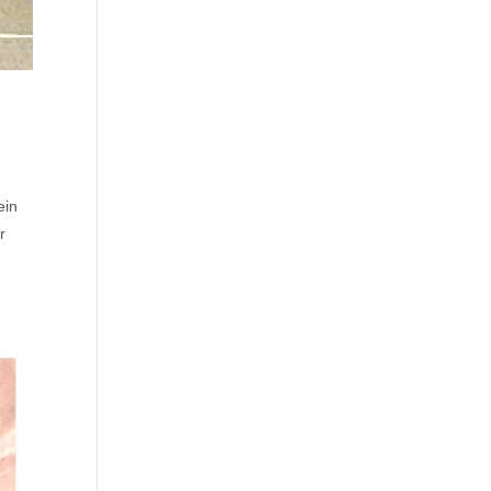
ein
r