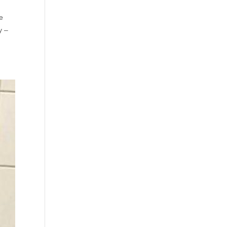
e
y –