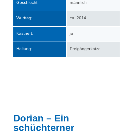
Geschlecht:
männlich
Wurftag:
ca. 2014
Kastriert:
ja
Haltung:
Freigängerkatze
Dorian – Ein
schüchterner