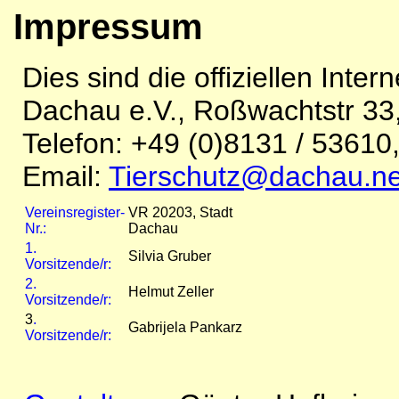
Impressum
Dies sind die offiziellen Inte
Dachau e.V.,
Roßwachtstr 33
Telefon: +49 (0)8131 / 53610,
Email:
Tierschutz@dachau.ne
Vereinsregister-
VR 20203, Stadt
Nr.:
Dachau
1.
Silvia Gruber
Vorsitzende/r:
2.
Helmut Zeller
Vorsitzende/r:
3
.
Gabrijela Pankarz
Vorsitzende/r: