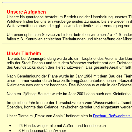
Unsere Aufgaben
Unsere Hauptaufgabe besteht im Betrieb und der Unterhaltung unseres Ti
Wildtiere finden bei uns ein vorübergehendes Zuhause, bis sie wieder i
Weitervermittlung sowie die ggf. notwendige tierärztliche Versorgung von 
Um einen optimalen Service zu bieten, betreiben wir einen 7 x 24 Stunde
fallen z.B. Kontrollen schlechter Tierhaltungen und Abschaffung der Mi
Unser Tierheim
Bereits bei Vereinsgründung wurde als ein Hauptziel des Vereins der Bau
teils der Stadt Dachau und teils dem Wasserwirtschaftsamt des Freistaa
des Grundstücks durch den Tierschutzverein. Das gesamte Areal umfaßt 
Nach Genehmigung der Pläne wurde im Jahr 1984 mit dem Bau des Tierh
einer - immer wieder durch finanzielle Engpässe unterbrochenen - Bauze
Kleintierhauses gar nicht begonnen. Das Wohnhaus wurde in der Folgezeit j
Nach ca. 2jährige Bauzeit wurde im Jahr 2001 dann auch das Kleintierhau
Im gleichen Jahr konnte der Tierschutzverein vom Wasserwirtschaftsamt 
Spenden, konnte das Gelände inzwischen gerodet und eingezäunt werden. 
Unser Tierheim „Franz von Assisi“ befindet sich in
Dachau, Roßwachtstr.
24 Hundezwinger, alle mit Außen- und Innenbereich
3 Hundequarantäne-Zwinger