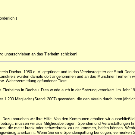
orderlich )
 und unterschrieben an das Tierheim schicken!
ein Dachau 1980 e. V. gegründet und in das Vereinsregister der Stadt Dachau
m Landkreis wurden damals dort angenommen und an das Münchner Tierheim 
. Weitervermittlung gefundener Tiere.
nes Tierheims in Dachau. Dies wurde auch in der Satzung verankert. Im Jahr 
 1.200 Mitglieder (Stand: 2007) geworden, die den Verein durch ihren jährlich
n. Dazu brauchen wir Ihre Hilfe. Von den Kommunen erhalten wir ausschließlic
trägt, müssen wir aus Mitgliedsbeiträgen, Spenden und Veranstaltungen finanzi
Tieren, die meist krank oder schwerkrank zu uns kommen, helfen können. Werde
ungswürdig anerkannt. Wenn Sie eine Spendenquittung benötigen, vermerken S