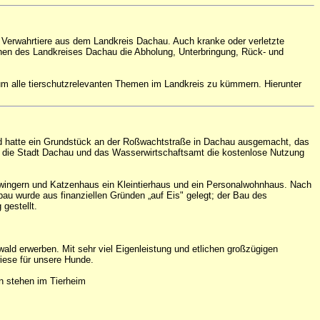
d Verwahrtiere aus dem Landkreis Dachau. Auch kranke oder verletzte
unen des Landkreises Dachau die Abholung, Unterbringung, Rück- und
 um alle tierschutzrelevanten Themen im Landkreis zu kümmern. Hierunter
d hatte ein Grundstück an der Roßwachtstraße in Dachau ausgemacht, das
en die Stadt Dachau und das Wasserwirtschaftsamt die kostenlose Nutzung
ingern und Katzenhaus ein Kleintierhaus und ein Personalwohnhaus. Nach
u wurde aus finanziellen Gründen „auf Eis" gelegt; der Bau des
gestellt.
ld erwerben. Mit sehr viel Eigenleistung und etlichen großzügigen
iese für unsere Hunde.
en stehen im Tierheim