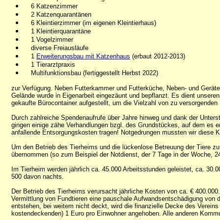
6 Katzenzimmer
2 Katzenquarantänen
6 Kleintierzimmer (im eigenen Kleintierhaus)
1 Kleintierquarantäne
1 Vogelzimmer
diverse Freiausläufe
1
Erweiterungsbau mit Katzenhaus
(erbaut 2012-2013)
1 Tierarztpraxis
Multifunktionsbau (fertiggestellt Herbst 2022)
zur Verfügung. Neben Futterkammer und Futterküche, Neben- und Geräte
Gelände wurde in Eigenarbeit eingezäunt und bepflanzt. Es dient unsere
gekaufte Bürocontainer aufgestellt, um die Vielzahl von zu versorgenden
Durch zahlreiche Spendenaufrufe über Jahre hinweg und dank der Unters
gingen einige zähe Verhandlungen bzgl. des Grundstückes, auf dem es err
anfallende Entsorgungskosten tragen! Notgedrungen mussten wir diese Kr
Um den Betrieb des Tierheims und die lückenlose Betreuung der Tiere zu g
übernommen (so zum Beispiel der Notdienst, der 7 Tage in der Woche, 24
Im Tierheim werden jährlich ca. 45.000 Arbeitsstunden geleistet, ca. 30.0
500 davon nachts.
Der Betrieb des Tierheims verursacht jährliche Kosten von ca. € 400.000.
Vermittlung von Fundtieren eine pauschale Aufwandsentschädigung von de
entstehen, bei weitem nicht deckt, wird die finanzielle Decke des Verei
kostendeckenden) 1 Euro pro Einwohner angehoben. Alle anderen Kommune