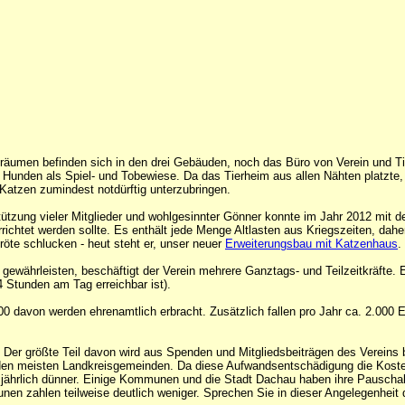
räumen befinden sich in den drei Gebäuden, noch das Büro von Verein und 
n Hunden als Spiel- und Tobewiese. Da das Tierheim aus allen Nähten platzte
 Katzen zumindest notdürftig unterzubringen.
tützung vieler Mitglieder und wohlgesinnter Gönner konnte im Jahr 2012 mi
ichtet werden sollte. Es enthält jede Menge Altlasten aus Kriegszeiten, dahe
öte schlucken - heut steht er, unser neuer
Erweiterungsbau mit Katzenhaus
.
ewährleisten, beschäftigt der Verein mehrere Ganztags- und Teilzeitkräfte. Ei
 Stunden am Tag erreichbar ist).
00 davon werden ehrenamtlich erbracht. Zusätzlich fallen pro Jahr ca. 2.000 Ei
 Der größte Teil davon wird aus Spenden und Mitgliedsbeiträgen des Vereins be
n meisten Landkreisgemeinden. Da diese Aufwandsentschädigung die Kosten, d
ns jährlich dünner. Einige Kommunen und die Stadt Dachau haben ihre Pauschal
n zahlen teilweise deutlich weniger. Sprechen Sie in dieser Angelegenheit 