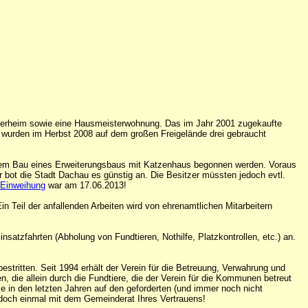
Tierheim sowie eine Hausmeisterwohnung. Das im Jahr 2001 zugekaufte
, wurden im Herbst 2008 auf dem großen Freigelände drei gebraucht
t dem Bau eines Erweiterungsbaus mit Katzenhaus begonnen werden. Voraus
r bot die Stadt Dachau es günstig an. Die Besitzer müssten jedoch evtl.
Einweihung
war am 17.06.2013!
n Teil der anfallenden Arbeiten wird von ehrenamtlichen Mitarbeitern
nsatzfahrten (Abholung von Fundtieren, Nothilfe, Platzkontrollen, etc.) an.
stritten. Seit 1994 erhält der Verein für die Betreuung, Verwahrung und
ie allein durch die Fundtiere, die der Verein für die Kommunen betreut
e in den letzten Jahren auf den geforderten (und immer noch nicht
doch einmal mit dem Gemeinderat Ihres Vertrauens!