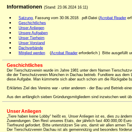
Informationen
(Stand:
23.06.2024 16:11
)
Satzung
, Fassung vom 30.06.2018. .pdf-Datei (
Acrobat Reader
erf
Geschichtliches
Unser Anliegen
Unsere Aufgaben
Unser Tierheim
Unser Vorstand
Dachverbände
Mitglied werden
(
Acrobat Reader
erforderlich ) Bitte ausgefüllt
Geschichtliches
Der Tierschutzverein wurde im Jahre 1981 unter dem Namen Tierschutzver
die der Tierschutzverein München in Dachau betrieb. Fundtiere aus de
diese Aufgabe. Man kümmerte sich aber auch schon um die Rückgabe bzw
Erklärtes Ziel des Vereins war - unter anderem - der Bau und Betrieb ei
Aus den anfänglich sieben Gründungsmitgliedern sind inzwischen weit über
Unser Anliegen
„Tiere haben keine Lobby“ heißt es. Unser Anliegen ist es, dies zu änder
Zuwendungen. Den Rest unseres Etats, der jährlich fast 400.000,00 Euro be
Tierfreund gefordert. Bitte unterstützen Sie uns, damit wir allen armen 
Der Tierschutzverein Dachau ist als gemeinnützig und besonders förder