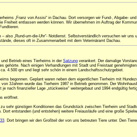
erheims „Franz von Assisi“ in Dachau. Dort versorgen wir Fund-, Abgabe- un
n die Freiheit entlassen werden können. Wir übernehmen im Auftrag der Komm
Fundtieren.
n – also „Rund-um-die-Uhr“- Notdienst. Selbstverständlich versuchen wir uns
ssstände, dieses oft in Zusammenarbeit mit dem Veterinäramt Dachau.
 und Betrieb eines Tierheims in der
Satzung
verankert. Der damalige Vorstan
tes gehörte. Nach einigen Verhandlungen mit Stadt und Freistaat genehmigt
ca. 4.500 qm und liegt sehr schön in einem Landschaftsschutzgebiet.
eims begonnen. Geplant waren neben dem eigentlichen Tierheim mit Hundezw
it von 3Jahren wurde das Tierheim 1987 in Betrieb genommen. Der Wohnhausba
e nach finanzieller Lage „stückweise" weitergebaut und 1994 endgültig fertig 
s eröffnet.
zu sehr günstigen Konditionen das Grundstück zwischen Tierheim und Stadtwa
Dort entstanden (und entstehen) weitere Freiausläufe und eine große Spielw
 33
. Dort bringen wir den Großteil der von uns betreuten Tiere unter. Den Tier